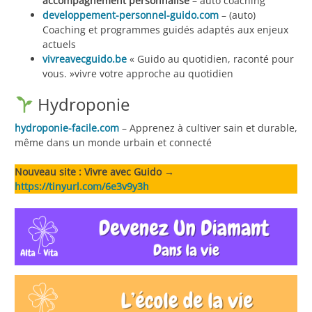
accompagnement personnalisé
– auto coaching
developpement-personnel-guido.com
– (auto)
Coaching et programmes guidés adaptés aux enjeux
actuels
vivreavecguido.be
« Guido au quotidien, raconté pour
vous. »vivre votre approche au quotidien
Hydroponie
hydroponie-facile.com
– Apprenez à cultiver sain et durable,
même dans un monde urbain et connecté
Nouveau site : Vivre avec Guido →
https://tinyurl.com/6e3v9y3h